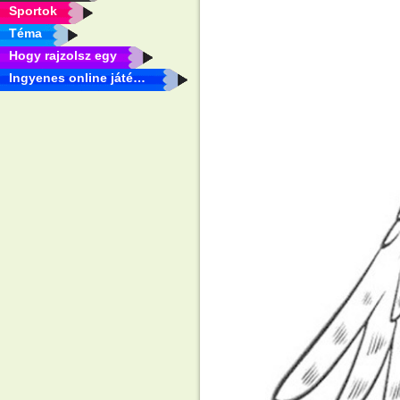
Sportok
Téma
Hogy rajzolsz egy
Ingyenes online játékok