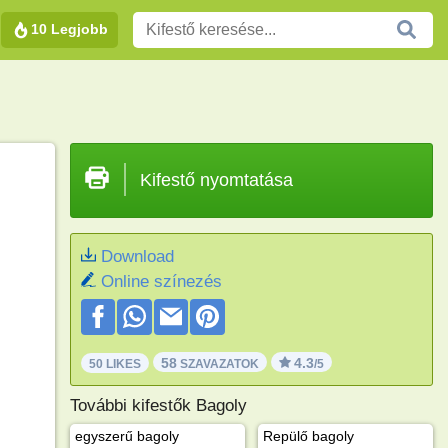
10 Legjobb
Kifestő nyomtatása
Download
Online színezés
58
4.3
50 LIKES
SZAVAZATOK
/5
További kifestők Bagoly
egyszerű bagoly
Repülő bagoly