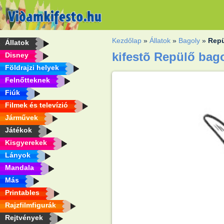
Kezdőlap
»
Állatok
»
Bagoly
»
Repü
Állatok
kifestõ Repülő bag
Disney
Földrajzi helyek
Felnőtteknek
Fiúk
Filmek és televízió
Járművek
Játékok
Kisgyerekek
Lányok
Mandala
Más
Printables
Rajzfilmfigurák
Rejtvények