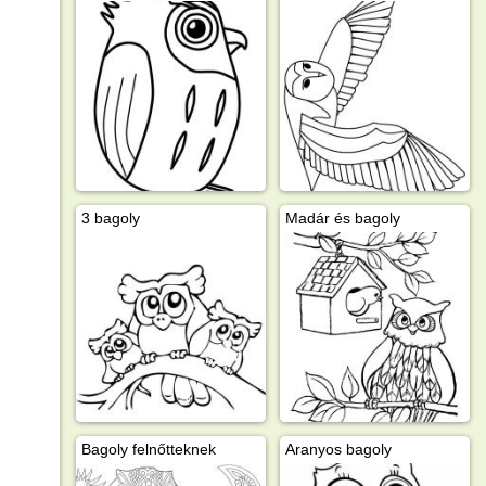
3 bagoly
Madár és bagoly
Bagoly felnőtteknek
Aranyos bagoly