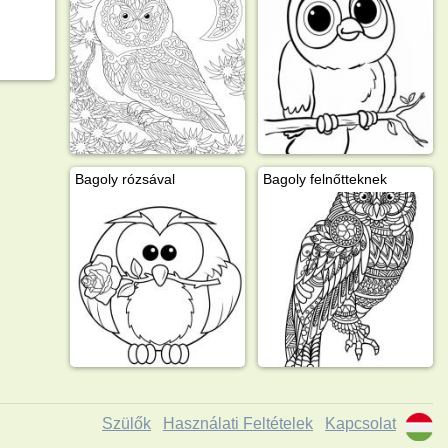
Bagoly rózsával
Bagoly felnőtteknek
Szülők
Használati Feltételek
Kapcsolat