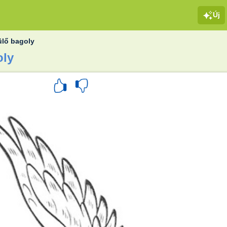
Új
lő bagoly
oly