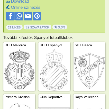
Download
Online színezés
32
3.3
21 LIKES
SZAVAZATOK
/5
További kifestők Spanyol futballklubok
RCD Mallorca
RCD Espanyol
SD Huesca
Primera División (La Liga) logó
Club Deportivo Leganés
Rayo Vallecano