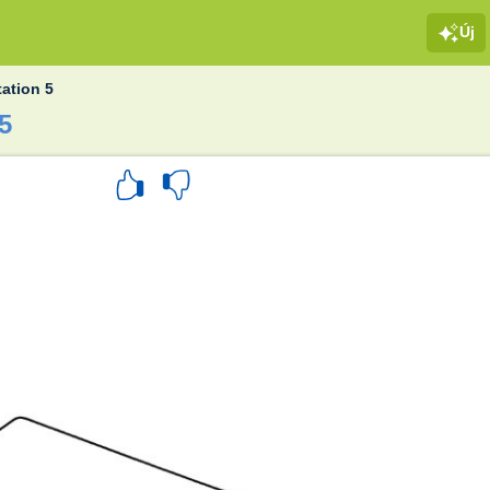
Új
tation 5
 5