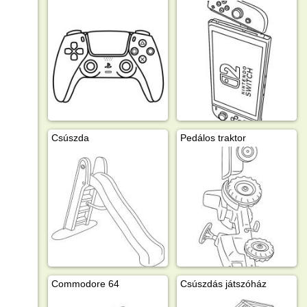
Csúszda
Pedálos traktor
Commodore 64
Csúszdás játszóház