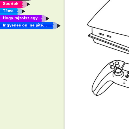
Sportok
Téma
Hogy rajzolsz egy
Ingyenes online játékok