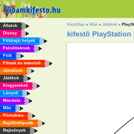
Kezdőlap
»
Más
»
Játékok
»
PlayS
Állatok
kifestõ PlayStation
Disney
Földrajzi helyek
Felnőtteknek
Fiúk
Filmek és televízió
Járművek
Játékok
Kisgyerekek
Lányok
Mandala
Más
Printables
Rajzfilmfigurák
Rejtvények