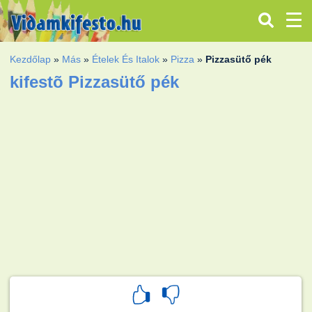
Kezdőlap
»
Más
»
Ételek És Italok
»
Pizza
»
Pizzasütő pék
kifestõ Pizzasütő pék