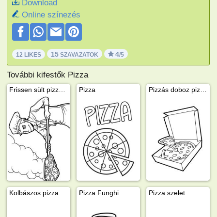
Download
Online színezés
15
4
12 LIKES
SZAVAZATOK
/5
További kifestők Pizza
Frissen sült pizza a pék lapátján
Pizza
Pizzás doboz pizzával
Kolbászos pizza
Pizza Funghi
Pizza szelet