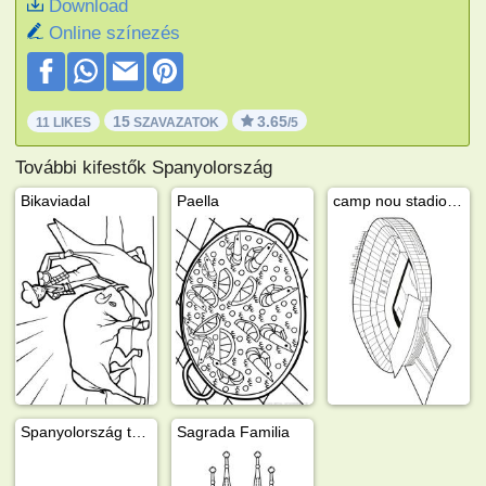
Download
Online színezés
15
3.65
11 LIKES
SZAVAZATOK
/5
További kifestők Spanyolország
Bikaviadal
Paella
camp nou stadion Barcelona
Spanyolország térképe
Sagrada Familia