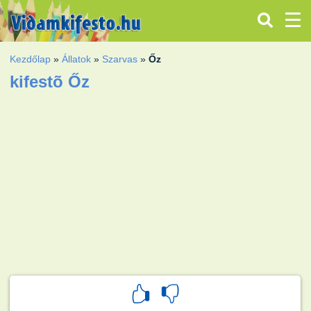
Kezdőlap
»
Állatok
»
Szarvas
»
Őz
kifestõ Őz