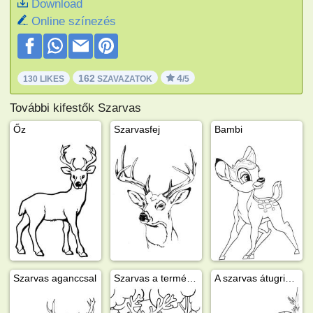
Download
Online színezés
162
4
130 LIKES
SZAVAZATOK
/5
További kifestők Szarvas
Őz
Szarvasfej
Bambi
Szarvas aganccsal
Szarvas a természetben
A szarvas átugrik egy rönkön