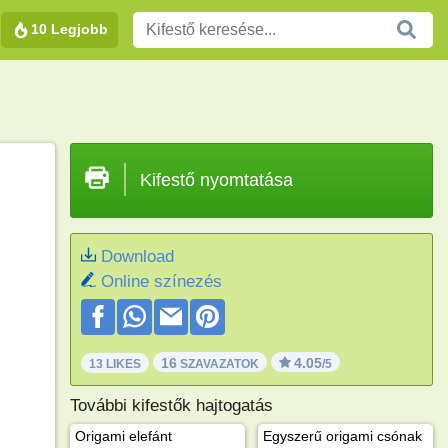
10 Legjobb
Kifestő nyomtatása
Download
Online színezés
16
4.05
13 LIKES
SZAVAZATOK
/5
További kifestők hajtogatás
Origami elefánt
Egyszerű origami csónak