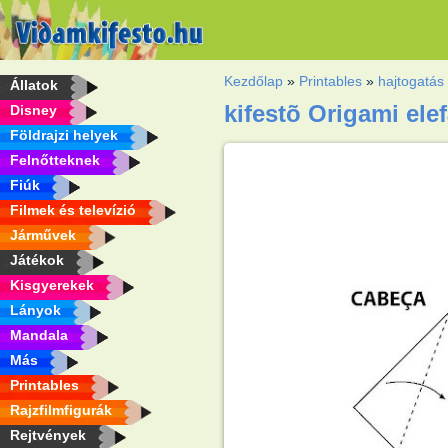
Kezdőlap
»
Printables
»
hajtogatás
Állatok
kifestõ Origami ele
Disney
Földrajzi helyek
Felnőtteknek
Fiúk
Filmek és televízió
Járművek
Játékok
Kisgyerekek
Lányok
Mandala
Más
Printables
Rajzfilmfigurák
Rejtvények