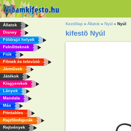
Kezdőlap
»
Állatok
»
Nyúl
»
Nyúl
Állatok
kifestõ Nyúl
Disney
Földrajzi helyek
Felnőtteknek
Fiúk
Filmek és televízió
Járművek
Játékok
Kisgyerekek
Lányok
Mandala
Más
Printables
Rajzfilmfigurák
Rejtvények