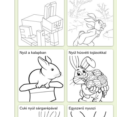
Nyúl a kalapban
Nyúl húsvéti tojásokkal
Cuki nyúl sárgarépával
Egyszerű nyuszi