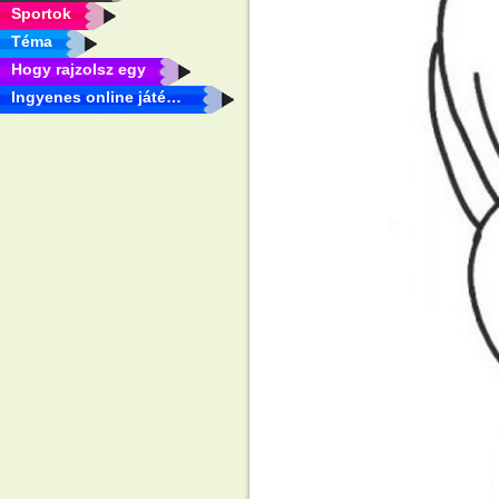
Sportok
Téma
Hogy rajzolsz egy
Ingyenes online játékok