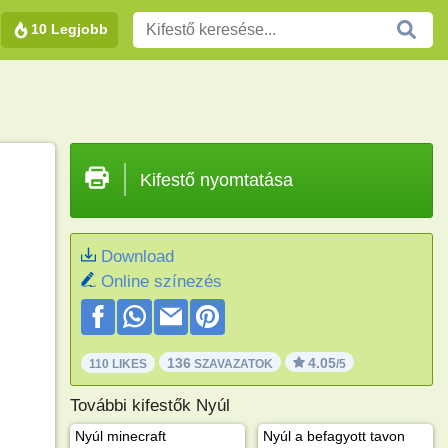
10 Legjobb
Kifestő nyomtatása
Download
Online színezés
136
4.05
110 LIKES
SZAVAZATOK
/5
További kifestők Nyúl
Nyúl minecraft
Nyúl a befagyott tavon