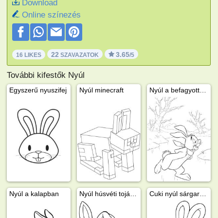
Download
Online színezés
22
3.65
16 LIKES
SZAVAZATOK
/5
További kifestők Nyúl
Egyszerű nyuszifej
Nyúl minecraft
Nyúl a befagyott tavon
Nyúl a kalapban
Nyúl húsvéti tojásokkal
Cuki nyúl sárgarépával