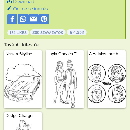
Download
Online színezés
200
4.55
181 LIKES
SZAVAZATOK
/5
További kifestők
Nissan Skyline GT-R
Layla Gray és Tony Toretto
A Halálos Iramban szereplők arcai
Dodge Charger (Halálos iramban)