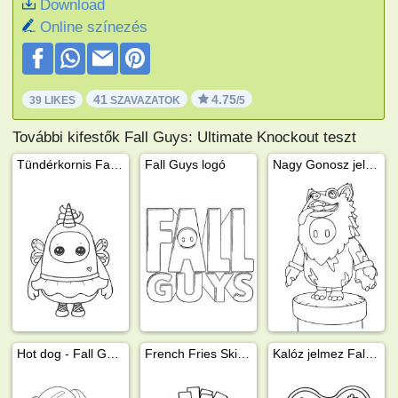
Download
Online színezés
41
4.75
39 LIKES
SZAVAZATOK
/5
További kifestők Fall Guys: Ultimate Knockout teszt
Tündérkornis Fall Guys
Fall Guys logó
Nagy Gonosz jelmez Fall Guys
Hot dog - Fall Guys
French Fries Skin Fall Guys
Kalóz jelmez Fall Guys