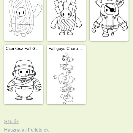
Cserkész Fall Guys
Fall guys Characters
Szülők
Használati Feltételek