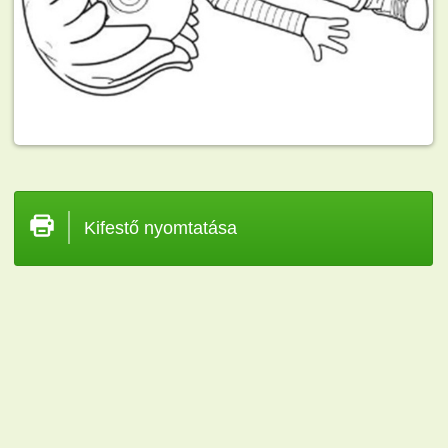
Kifestő nyomtatása