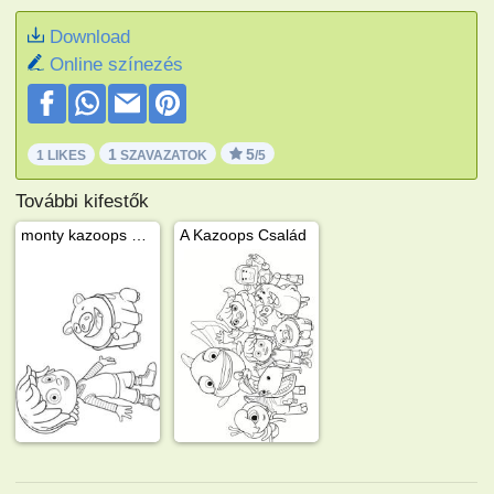
Download
Online színezés
1
5
1 LIKES
SZAVAZATOK
/5
További kifestők
monty kazoops és jimmy jones
A Kazoops Család