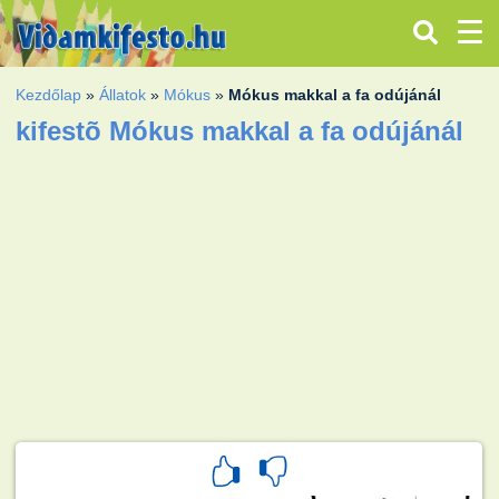
Kezdőlap
»
Állatok
»
Mókus
»
Mókus makkal a fa odújánál
kifestõ Mókus makkal a fa odújánál