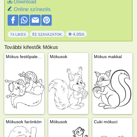
Download
Online színezés
91
4.05
74 LIKES
SZAVAZATOK
/5
További kifestők Mókus
Mókus festőpalettával
Mókusok
Mókus makkal
Mókusok farönkön
Mókusok
Cuki mókuci