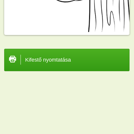
Kifestő nyomtatása