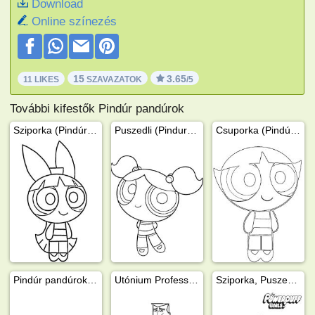
Download
Online színezés
15
3.65
11 LIKES
SZAVAZATOK
/5
További kifestők Pindúr pandúrok
Sziporka (Pindúr pandúrok)
Puszedli (Pindur pandurok)
Csuporka (Pindúr pandúrok)
Pindúr pandúrok logó
Utónium Professzor
Sziporka, Puszedli és Csuporka