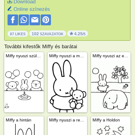
Download
Online színezés
102
4.25
87 LIKES
SZAVAZATOK
/5
További kifestők Miffy és barátai
Miffy nyuszi születésnapja
Miffy nyuszi a macijával
Miffy nyuszi az elefántnál
Miffy a hintán
Miffy nyuszi a repülőgépen
Miffy a Holdon