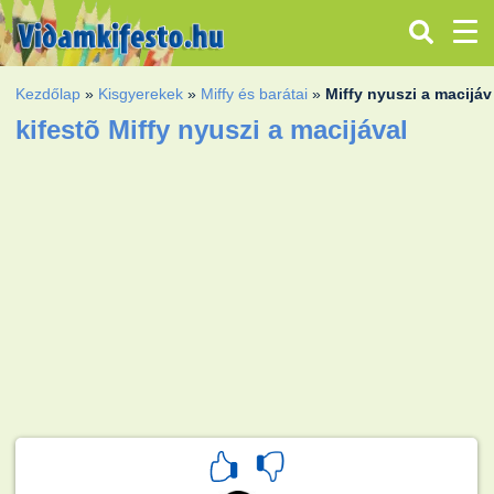
Kezdőlap
»
Kisgyerekek
»
Miffy és barátai
»
Miffy nyuszi a macijáv
kifestõ Miffy nyuszi a macijával