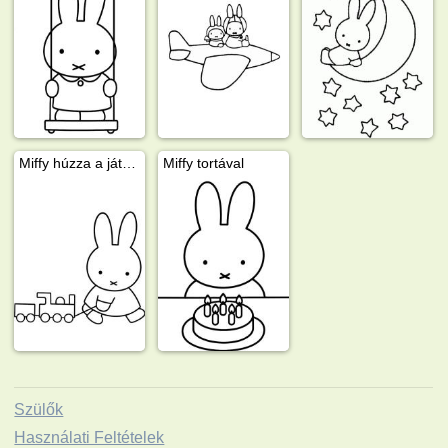
Miffy húzza a játékvonatot
Miffy tortával
Szülők
Használati Feltételek