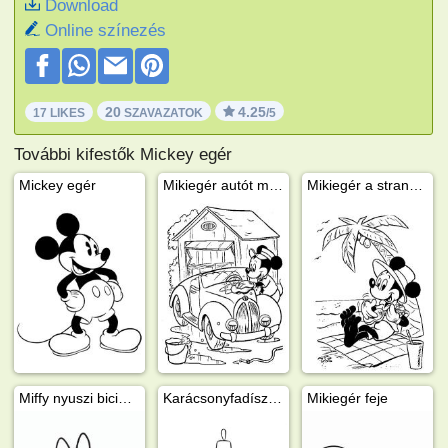
Download
Online színezés
20
4.25
17 LIKES
SZAVAZATOK
/5
További kifestők Mickey egér
Mickey egér
Mikiegér autót mos
Mikiegér a strandon
Miffy nyuszi biciglizik
Karácsonyfadísz Mickey egér
Mikiegér feje