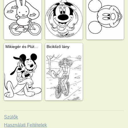
Mikiegér és Plútó kutya
Bicikliző lány
Szülők
Használati Feltételek