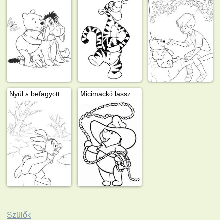
Nyúl a befagyott tavon
Micimackó lasszózik
Szülők