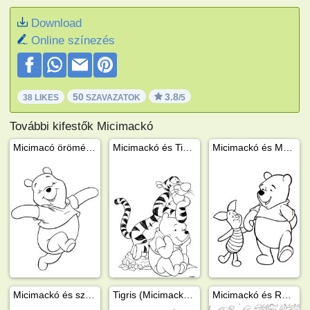
Download
Online színezés
50
3.8
38 LIKES
SZAVAZATOK
/5
További kifestők Micimackó
Micimacó örömében ugrándozik
Micimackó és Tigris
Micimackó és Malacka kéz a kézben sétálnak
Micimackó és szamár
Tigris (Micimackó barátja)
Micimackó és Róbert Gida