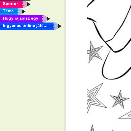
Sportok
Téma
Hogy rajzolsz egy
Ingyenes online játékok