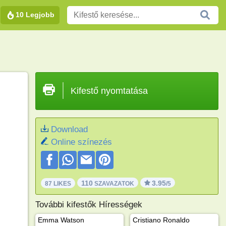
10 Legjobb
Kifestő nyomtatása
Download
Online színezés
110
3.95
87 LIKES
SZAVAZATOK
/5
További kifestők Hírességek
Emma Watson
Cristiano Ronaldo