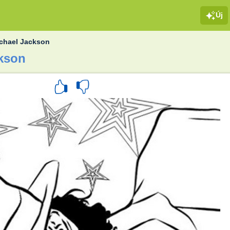
Új
chael Jackson
ckson