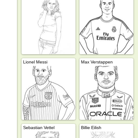
Lionel Messi
Max Verstappen
Sebastian Vettel
Billie Eilish