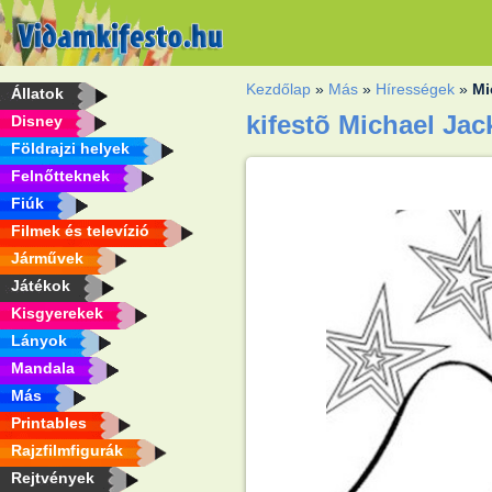
Kezdőlap
»
Más
»
Hírességek
»
Mi
Állatok
kifestõ Michael Ja
Disney
Földrajzi helyek
Felnőtteknek
Fiúk
Filmek és televízió
Járművek
Játékok
Kisgyerekek
Lányok
Mandala
Más
Printables
Rajzfilmfigurák
Rejtvények