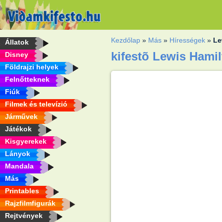
Kezdőlap
»
Más
»
Hírességek
»
Le
Állatok
kifestõ Lewis Hami
Disney
Földrajzi helyek
Felnőtteknek
Fiúk
Filmek és televízió
Járművek
Játékok
Kisgyerekek
Lányok
Mandala
Más
Printables
Rajzfilmfigurák
Rejtvények