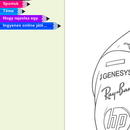
Sportok
Téma
Hogy rajzolsz egy
Ingyenes online játékok