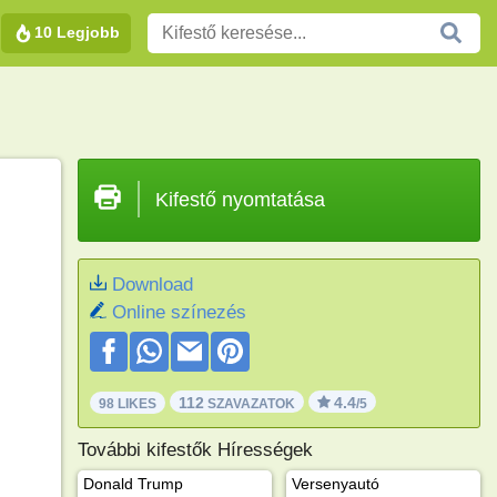
10 Legjobb
Kifestő nyomtatása
Download
Online színezés
112
4.4
98 LIKES
SZAVAZATOK
/5
További kifestők Hírességek
Donald Trump
Versenyautó