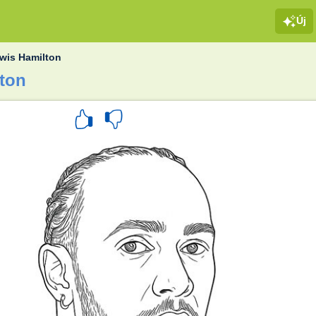
Új
wis Hamilton
lton