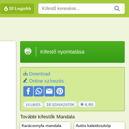
10 Legjobb
Kifestő nyomtatása
Download
Online színezés
16
4.4
14 LIKES
SZAVAZATOK
/5
További kifestők Mandala
Karácsonyfa mandala
Autós kaleidoszkóp