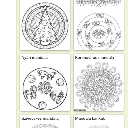
Nyári mandala
Koronavírus mandala
Szívecskés mandala
Mandala karikák