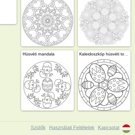
Húsvéti mandala
Kaleidoszkóp húsvéti tojás
Szülők
Használati Feltételek
Kapcsolat