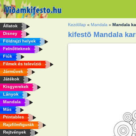
Kezdőlap
»
Mandala
»
Mandala ka
Állatok
kifestõ Mandala kar
Disney
Földrajzi helyek
Felnőtteknek
Fiúk
Filmek és televízió
Járművek
Játékok
Kisgyerekek
Lányok
Mandala
Más
Printables
Rajzfilmfigurák
Rejtvények