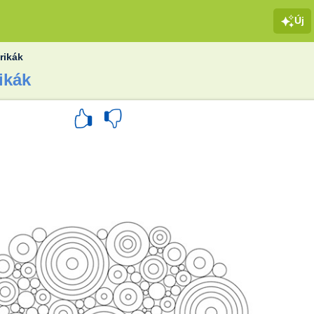
Új
rikák
ikák