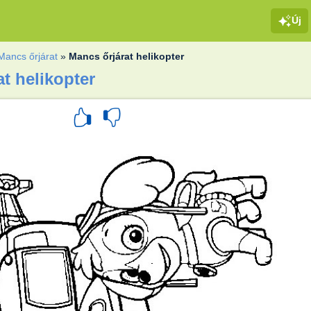
Új
Mancs őrjárat
»
Mancs őrjárat helikopter
at helikopter