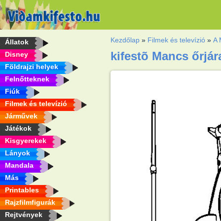
Kezdőlap
»
Filmek és televízió
»
A 
Állatok
kifestõ Mancs őrjár
Disney
Földrajzi helyek
Felnőtteknek
Fiúk
Filmek és televízió
Járművek
Játékok
Kisgyerekek
Lányok
Mandala
Más
Printables
Rajzfilmfigurák
Rejtvények