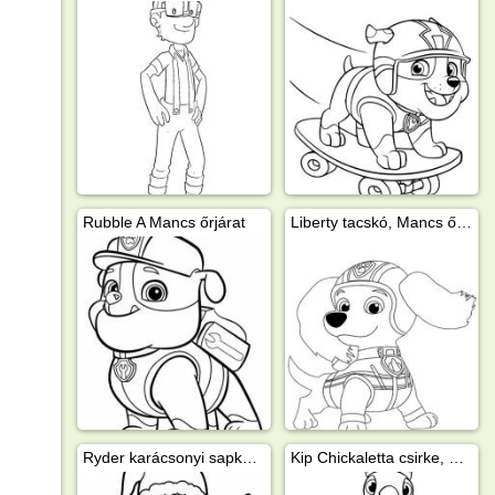
Rubble A Mancs őrjárat
Liberty tacskó, Mancs őrjárat
Ryder karácsonyi sapkával
Kip Chickaletta csirke, Mancs őrjárat