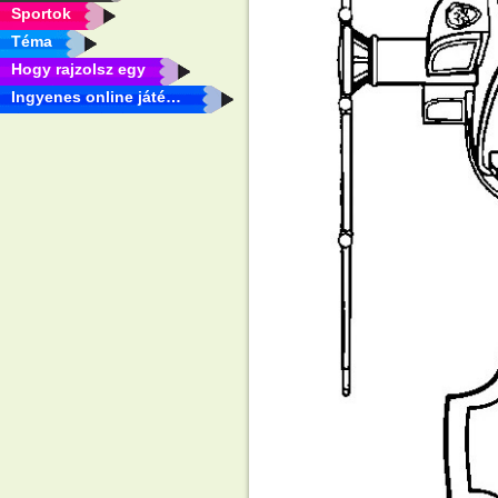
Sportok
Téma
Hogy rajzolsz egy
Ingyenes online játékok