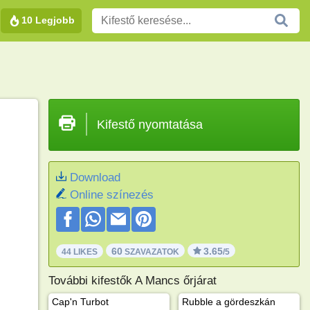
10 Legjobb
Kifestő nyomtatása
Download
Online színezés
60
3.65
44 LIKES
SZAVAZATOK
/5
További kifestők A Mancs őrjárat
Cap'n Turbot
Rubble a gördeszkán