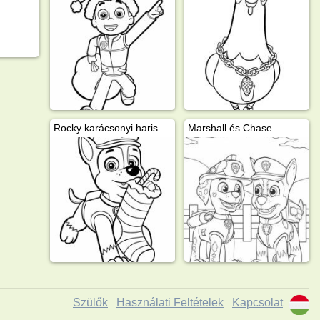
Rocky karácsonyi harisnyával
Marshall és Chase
Szülők
Használati Feltételek
Kapcsolat