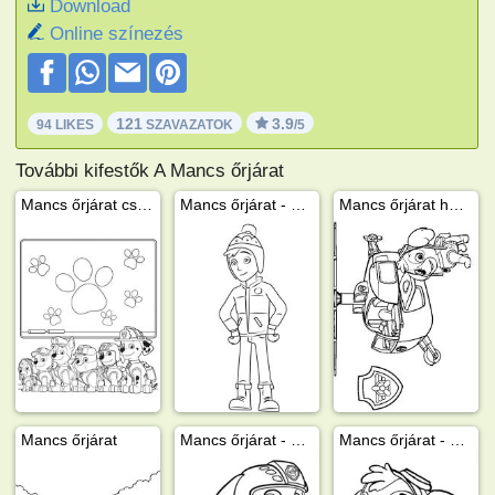
Download
Online színezés
121
3.9
94 LIKES
SZAVAZATOK
/5
További kifestők A Mancs őrjárat
Mancs őrjárat csapata
Mancs őrjárat - Jake
Mancs őrjárat helikopter
Mancs őrjárat
Mancs őrjárat - Zuma
Mancs őrjárat - Skye