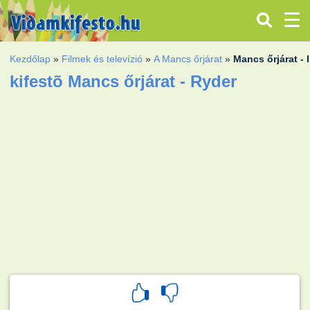
Kezdőlap
»
Filmek és televízió
»
A Mancs őrjárat
»
Mancs őrjárat -
kifestõ Mancs őrjárat - Ryder