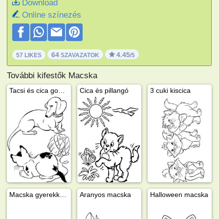
Download
Online színezés
64
4.45
57 LIKES
SZAVAZATOK
/5
További kifestők Macska
Tacsi és cica gombolyaggal
Cica és pillangó
3 cuki kiscica
Macska gyerekkocsiban
Aranyos macska
Halloween macska