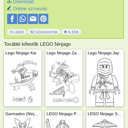
Download
Online színezés
92
4.15
76 LIKES
SZAVAZATOK
/5
További kifestők LEGO Ninjago
Lego Ninjago Kai
Lego Ninjago Zane
Lego Ninjago Jay
Garmadon (Ninjago)
LEGO Ninjago P.I.X.A.L.
LEGO Ninjago Sensei Wu