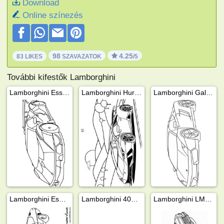
Download
Online színezés
98
4.25
83 LIKES
SZAVAZATOK
/5
További kifestők Lamborghini
Lamborghini Essenza scv12
Lamborghini Huracan
Lamborghini Gallardo
Lamborghini Espada
Lamborghini 400 GT
Lamborghini LM002