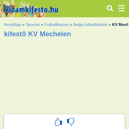
Kezdőlap
»
Sportok
»
Futballklubok
»
Belga futballklubok
»
KV Mech
kifestõ KV Mechelen