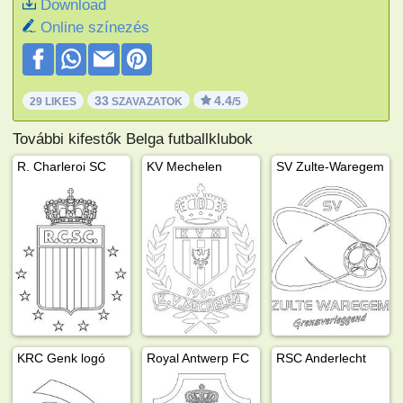
Download
Online színezés
33
4.4
29 LIKES
SZAVAZATOK
/5
További kifestők Belga futballklubok
R. Charleroi SC
KV Mechelen
SV Zulte-Waregem
KRC Genk logó
Royal Antwerp FC
RSC Anderlecht