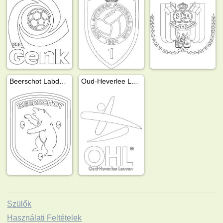
Beerschot Labdarúgó Klub Antwerpen
Oud-Heverlee Leuven
Szülők
Használati Feltételek