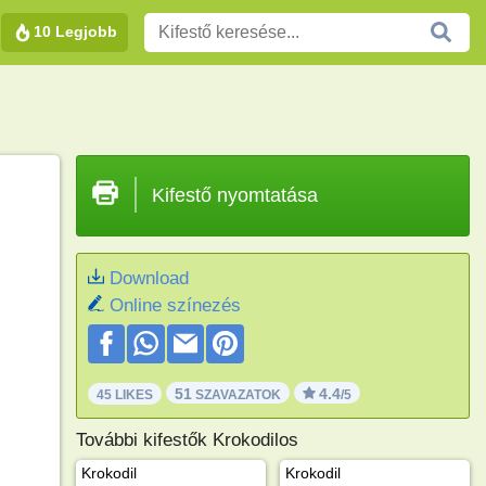
10 Legjobb
Kifestő nyomtatása
Download
Online színezés
51
4.4
45 LIKES
SZAVAZATOK
/5
További kifestők Krokodilos
Krokodil
Krokodil