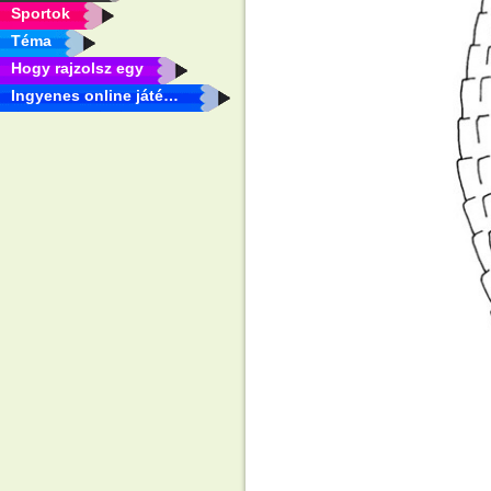
Sportok
Téma
Hogy rajzolsz egy
Ingyenes online játékok