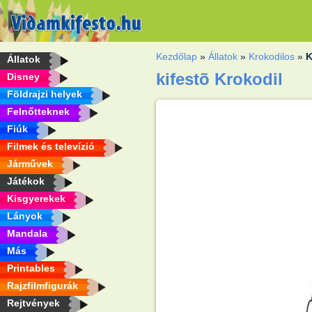
Kezdőlap
»
Állatok
»
Krokodilos
»
K
Állatok
kifestõ Krokodil
Disney
Földrajzi helyek
Felnőtteknek
Fiúk
Filmek és televízió
Járművek
Játékok
Kisgyerekek
Lányok
Mandala
Más
Printables
Rajzfilmfigurák
Rejtvények