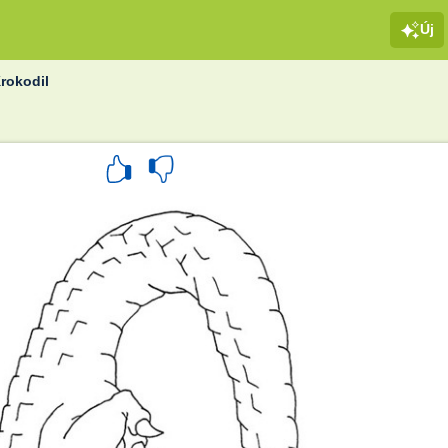
Új
rokodil