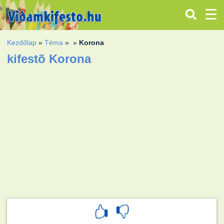
Kezdőlap
»
Téma
»
»
Korona
kifestõ Korona