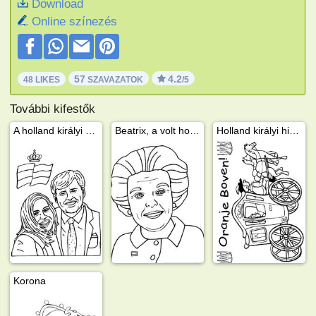
Download
Online színezés
57
4.2
48 LIKES
SZAVAZATOK
/5
További kifestők
A holland királyi pár: Vilmos-Sándor és Máxima
Beatrix, a volt holland királynő
Holland királyi hintó
Korona