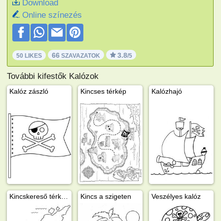
Download
Online színezés
66
3.8
50 LIKES
SZAVAZATOK
/5
További kifestők Kalózok
Kalóz zászló
Kincses térkép
Kalózhajó
Kincskereső térkép
Kincs a szigeten
Veszélyes kalóz