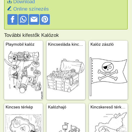
Download
Online színezés
További kifestők Kalózok
Playmobil kalóz
Kincsesláda kincsekkel
Kalóz zászló
Kincses térkép
Kalózhajó
Kincskereső térkép