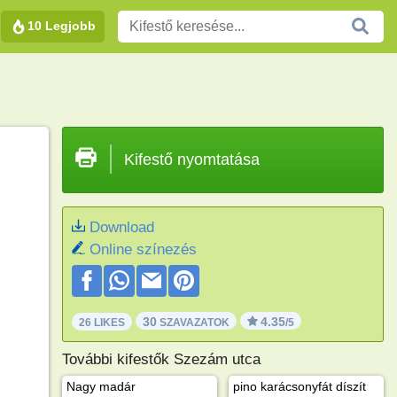
10 Legjobb
Kifestő nyomtatása
Download
Online színezés
30
4.35
26 LIKES
SZAVAZATOK
/5
További kifestők Szezám utca
Nagy madár
pino karácsonyfát díszít