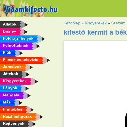
Kezdőlap
»
Kisgyerekek
»
Szezám 
Állatok
kifestõ kermit a bé
Disney
Földrajzi helyek
Felnőtteknek
Fiúk
Filmek és televízió
Járművek
Játékok
Kisgyerekek
Lányok
Mandala
Más
Printables
Rajzfilmfigurák
Rejtvények