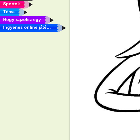
Sportok
Téma
Hogy rajzolsz egy
Ingyenes online játékok