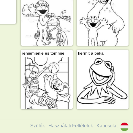
ieniemienie és tommie
kermit a béka
Szülők
Használati Feltételek
Kapcsolat