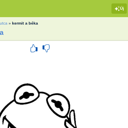
Új
utca
»
kermit a béka
ka