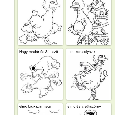
Nagy madár és Süti szörny
pino korcsolyázik
elmo biciklizni megy
elmo és a sütiszörny