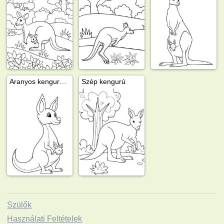
Aranyos kengurú a kicsijével
Szép kengurú
Szülők
Használati Feltételek