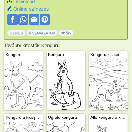
Download
Online színezés
6
5
6 LIKES
SZAVAZATOK
/5
További kifestők Kenguru
Kenguru
Kenguru
Kengurú kis kengurúval
Kengurú a kicsijével a zsebében
Ugráló kengurú
Álló kengurú a kicsijével