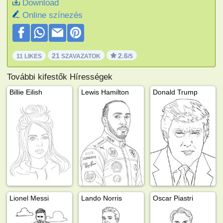
Download
Online színezés
21
2.6
11 LIKES
SZAVAZATOK
/5
További kifestők Hírességek
Billie Eilish
Lewis Hamilton
Donald Trump
Lionel Messi
Lando Norris
Oscar Piastri