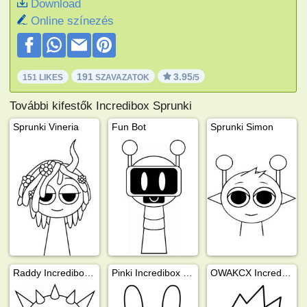
Download
Online színezés
191
3.95
151 LIKES
SZAVAZATOK
/5
További kifestők Incredibox Sprunki
Sprunki Vineria
Fun Bot
Sprunki Simon
Raddy Incredibox Sprunki
Pinki Incredibox Sprunki
OWAKCX Incredibox Sprunki