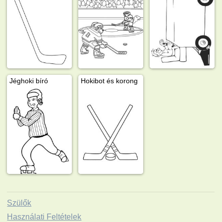
Jéghoki bíró
Hokibot és korong
Szülők
Használati Feltételek