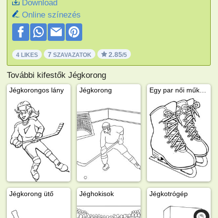
Download
Online színezés
7
2.85
4 LIKES
SZAVAZATOK
/5
További kifestők Jégkorong
Jégkorongos lány
Jégkorong
Egy par női műkorcsolya
Jégkorong ütő
Jéghokisok
Jégkotrógép