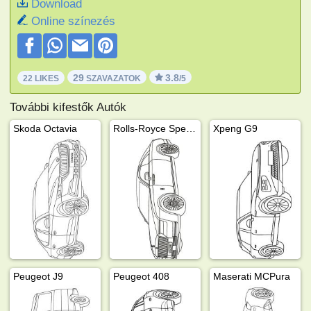
Download
Online színezés
29
3.8
22 LIKES
SZAVAZATOK
/5
További kifestők Autók
Skoda Octavia
Rolls-Royce Spectre
Xpeng G9
Peugeot J9
Peugeot 408
Maserati MCPura