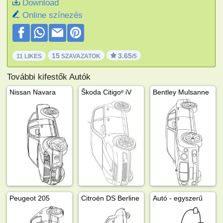
Download
Online színezés
15
3.65
11 LIKES
SZAVAZATOK
/5
További kifestők Autók
Nissan Navara
Škoda Citigoᵉ iV
Bentley Mulsanne
Peugeot 205
Citroën DS Berline
Autó - egyszerű