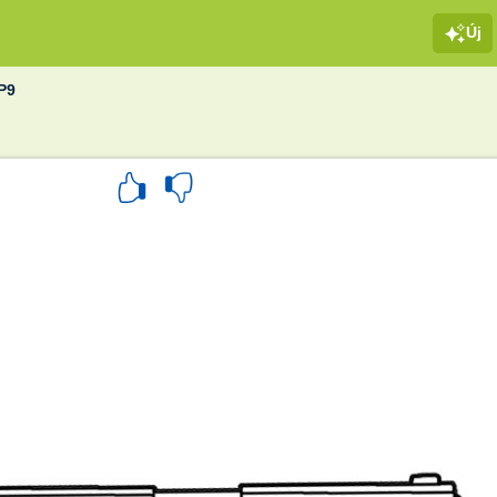
Új
P9