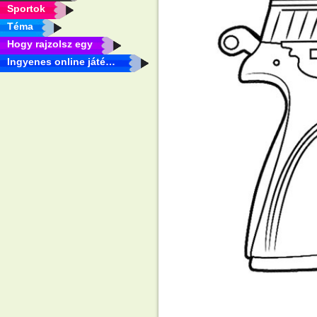
Sportok
Téma
Hogy rajzolsz egy
Ingyenes online játékok