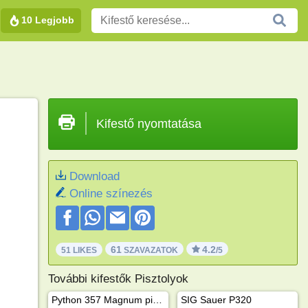
10 Legjobb
Kifestő nyomtatása
Download
Online színezés
61
4.2
51 LIKES
SZAVAZATOK
/5
További kifestők Pisztolyok
Python 357 Magnum pisztoly
SIG Sauer P320