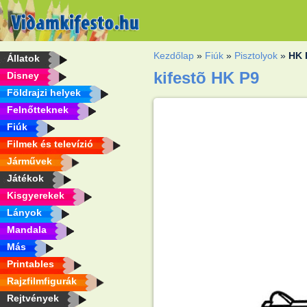
Kezdőlap
»
Fiúk
»
Pisztolyok
»
HK 
Állatok
kifestõ HK P9
Disney
Földrajzi helyek
Felnőtteknek
Fiúk
Filmek és televízió
Járművek
Játékok
Kisgyerekek
Lányok
Mandala
Más
Printables
Rajzfilmfigurák
Rejtvények