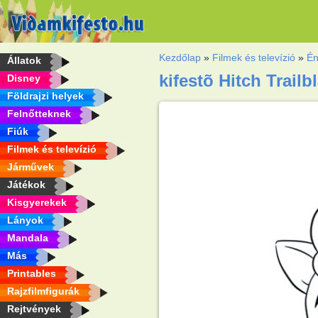
Kezdőlap
»
Filmek és televízió
»
Én
Állatok
kifestõ Hitch Trailb
Disney
Földrajzi helyek
Felnőtteknek
Fiúk
Filmek és televízió
Járművek
Játékok
Kisgyerekek
Lányok
Mandala
Más
Printables
Rajzfilmfigurák
Rejtvények