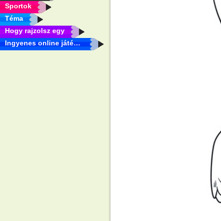
Sportok
Téma
Hogy rajzolsz egy
Ingyenes online játékok