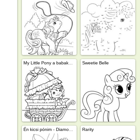
My Little Pony a babakocsiban
Sweetie Belle
Én kicsi pónim - Diamond Tiara
Rarity