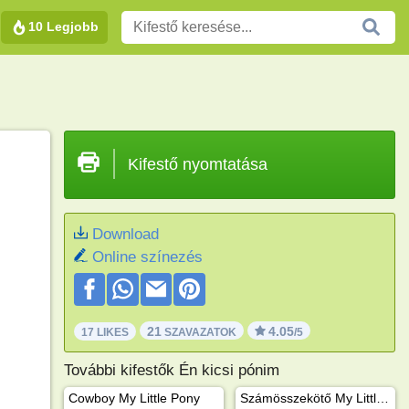
10 Legjobb
Kifestő nyomtatása
Download
Online színezés
21
4.05
17 LIKES
SZAVAZATOK
/5
További kifestők Én kicsi pónim
Cowboy My Little Pony
Számösszekötő My Little Pony