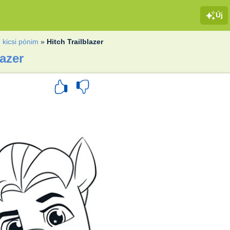
Új
 kicsi pónim
»
Hitch Trailblazer
lazer