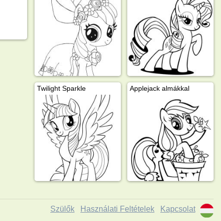
Twilight Sparkle
Applejack almákkal
Szülők
Használati Feltételek
Kapcsolat