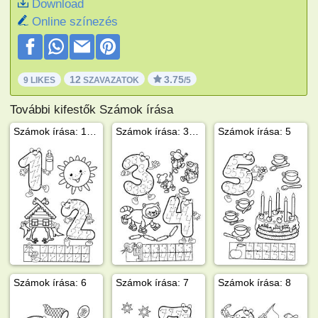
Download
Online színezés
12
3.75
9 LIKES
SZAVAZATOK
/5
További kifestők Számok írása
Számok írása: 1 és 2
Számok írása: 3 és 4
Számok írása: 5
Számok írása: 6
Számok írása: 7
Számok írása: 8