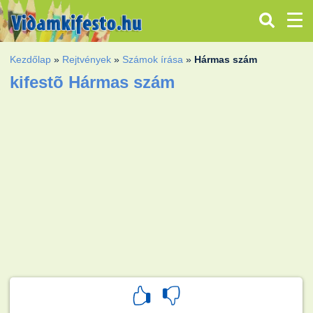
Kezdőlap
»
Rejtvények
»
Számok írása
»
Hármas szám
kifestõ Hármas szám