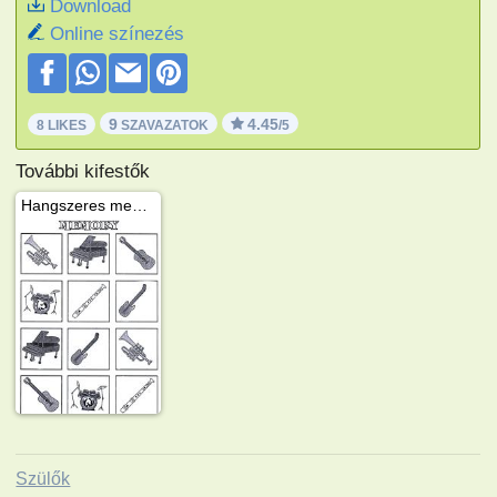
Download
Online színezés
9
4.45
8 LIKES
SZAVAZATOK
/5
További kifestők
Hangszeres memóriakártyák
Szülők