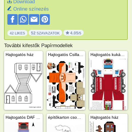
Download
Online színezés
52
4.05
42 LIKES
SZAVAZATOK
/5
További kifestők Papírmodellek
Hajtogatós ház
Hajtogatós Csillagok háborúja-legó
Hajtogatós kukásautó
Hajtogatós DAF kamion
építőkarton csomaghajó
Hajtogatós ház