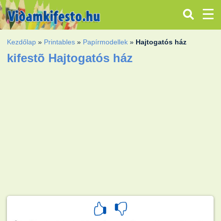
Kezdőlap
»
Printables
»
Papírmodellek
»
Hajtogatós ház
kifestõ Hajtogatós ház