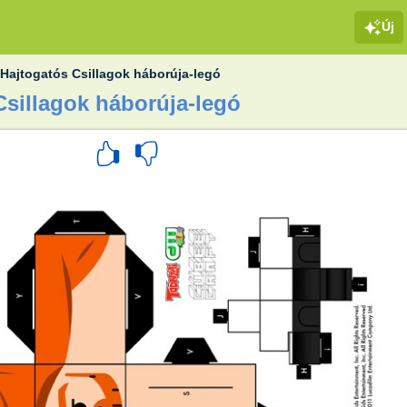
Új
»
Hajtogatós Csillagok háborúja-legó
Csillagok háborúja-legó