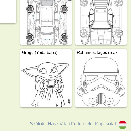
Grogu (Yoda baba)
Rohamosztagos sisak
Szülők
Használati Feltételek
Kapcsolat