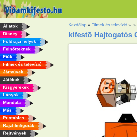
Kezdőlap
»
Filmek és televízió
»
Állatok
kifestõ Hajtogatós 
Disney
Földrajzi helyek
Felnőtteknek
Fiúk
Filmek és televízió
Járművek
Játékok
Kisgyerekek
Lányok
Mandala
Más
Printables
Rajzfilmfigurák
Rejtvények