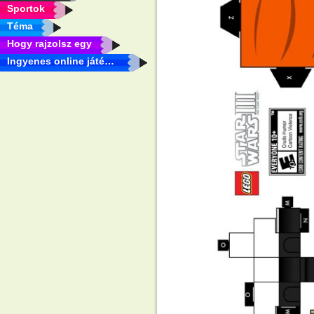
Sportok
Téma
Hogy rajzolsz egy
Ingyenes online játékok