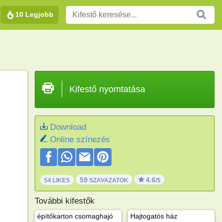
10 Legjobb
Kifestő nyomtatása
Download
Online színezés
59
4.6
54 LIKES
SZAVAZATOK
/5
További kifestők
építőkarton csomaghajó
Hajtogatós ház