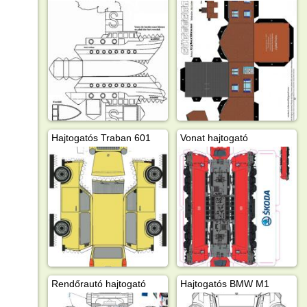
Hajtogatós Traban 601
Vonat hajtogató
Rendőrautó hajtogató
Hajtogatós BMW M1