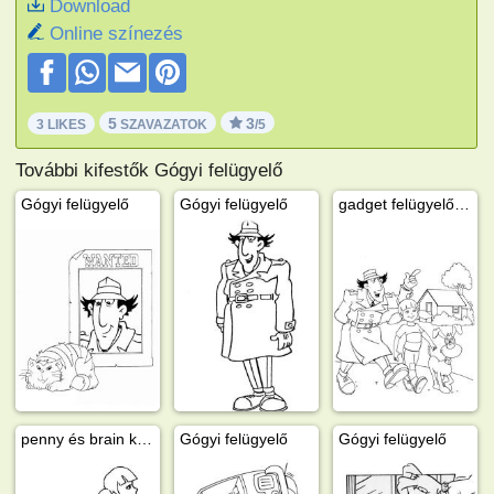
Download
Online színezés
5
3
3 LIKES
SZAVAZATOK
/5
További kifestők Gógyi felügyelő
Gógyi felügyelő
Gógyi felügyelő
gadget felügyelő penny és brain kutya
penny és brain kutya
Gógyi felügyelő
Gógyi felügyelő