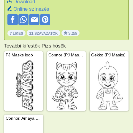
Download
Online színezés
11
3.2
7 LIKES
SZAVAZATOK
/5
További kifestők Pizsihősök
PJ Masks logó
Connor (PJ Masks)
Gekko (PJ Masks)
Connor, Amaya és Greg