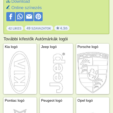
Download
Online színezés
49
4.3
42 LIKES
SZAVAZATOK
/5
További kifestők Autómárkák logói
Kia logó
Jeep logó
Porsche logó
Pontiac logó
Peugeot logó
Opel logó