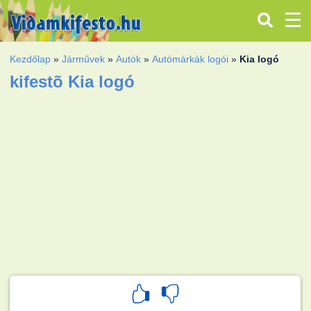
Kezdőlap
»
Járművek
»
Autók
»
Autómárkák logói
»
Kia logó
kifestõ Kia logó