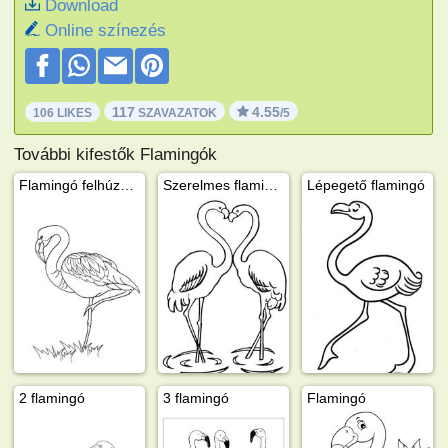
Download
Online színezés
117
4.55
106 LIKES
SZAVAZATOK
/5
További kifestők Flamingók
Flamingó felhúzott lábbal
Szerelmes flamingók
Lépegető flamingó
2 flamingó
3 flamingó
Flamingó