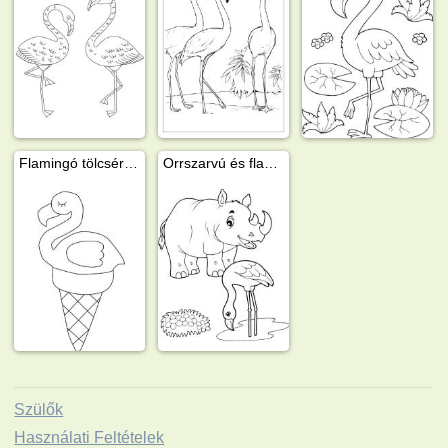
Flamingó tölcséres fagylalt
Orrszarvú és flamingó
Szülők
Használati Feltételek