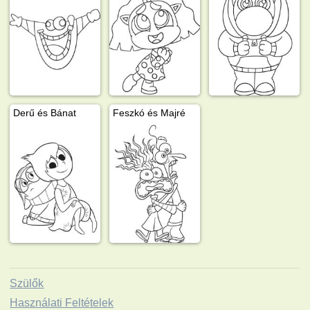
Derű és Bánat
Feszkó és Majré
Szülők
Használati Feltételek