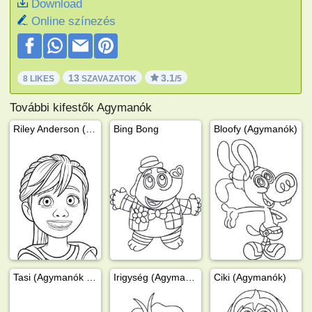
Download
Online színezés
13
3.1
8 LIKES
SZAVAZATOK
/5
További kifestők Agymanók
Riley Anderson (Agymanók)
Bing Bong
Bloofy (Agymanók)
Tasi (Agymanók 2.)
Irigység (Agymanók)
Ciki (Agymanók)