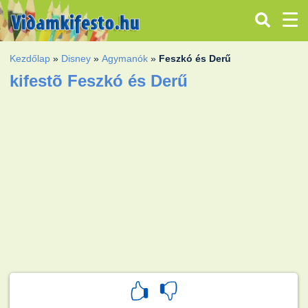
Kezdőlap
»
Disney
»
Agymanók
»
Feszkó és Derű
kifestõ Feszkó és Derű