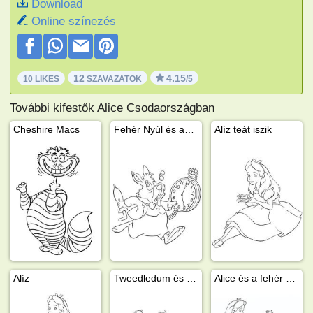
Download
Online színezés
12
4.15
10 LIKES
SZAVAZATOK
/5
További kifestők Alice Csodaországban
Cheshire Macs
Fehér Nyúl és az órája
Alíz teát iszik
Alíz
Tweedledum és Tweedledee
Alice és a fehér nyúl