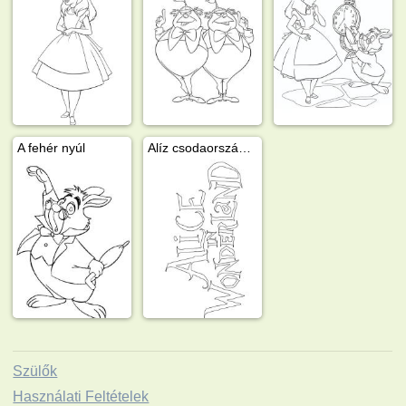
A fehér nyúl
Alíz csodaországban angol felirat
Szülők
Használati Feltételek