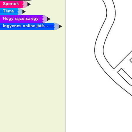
Sportok
Téma
Hogy rajzolsz egy
Ingyenes online játékok