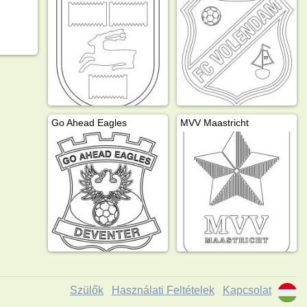
Go Ahead Eagles
MVV Maastricht
Szülők
Használati Feltételek
Kapcsolat