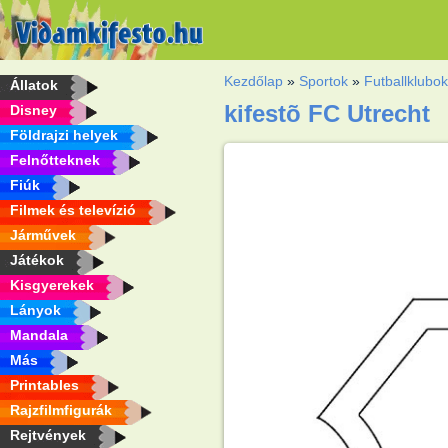
Kezdőlap
»
Sportok
»
Futballklubo
Állatok
kifestõ FC Utrecht
Disney
Földrajzi helyek
Felnőtteknek
Fiúk
Filmek és televízió
Járművek
Játékok
Kisgyerekek
Lányok
Mandala
Más
Printables
Rajzfilmfigurák
Rejtvények