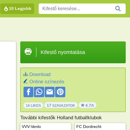
10 Legjobb
Kifestő nyomtatása
Download
Online színezés
17
4.7
16 LIKES
SZAVAZATOK
/5
További kifestők Holland futballklubok
VVV-Venlo
FC Dordrecht