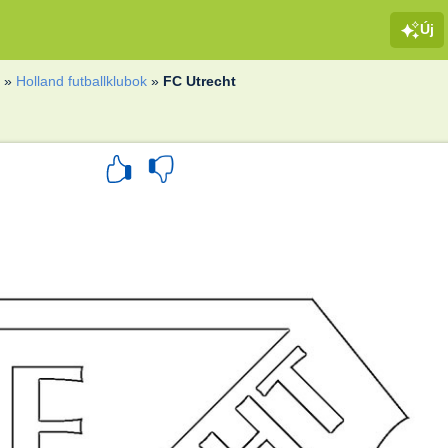
Új
k
»
Holland futballklubok
»
FC Utrecht